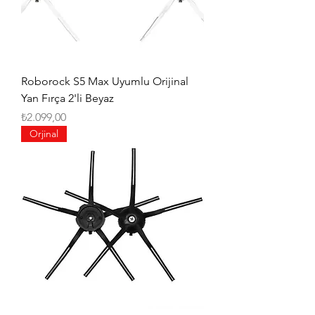
Roborock S5 Max Uyumlu Orijinal
Yan Fırça 2'li Beyaz
Fiyat
₺2.099,00
Orjinal