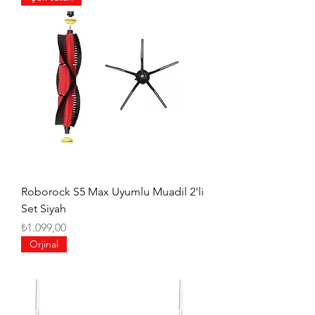
Roborock S5 Max Uyumlu Muadil 2'li
Set Siyah
Fiyat
₺1.099,00
Orjinal