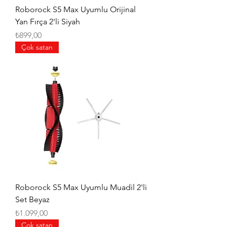
Roborock S5 Max Uyumlu Orijinal
Yan Fırça 2'li Siyah
Fiyat
₺899,00
Çok satan
Roborock S5 Max Uyumlu Muadil 2'li
Set Beyaz
Fiyat
₺1.099,00
Çok satan