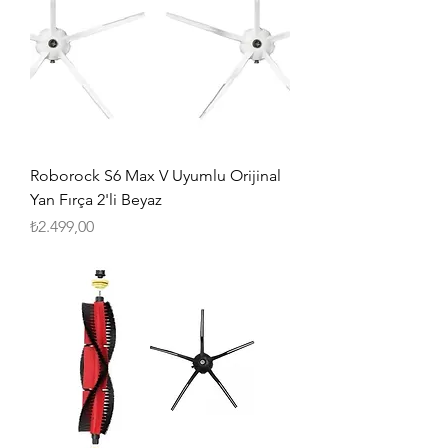
Roborock S6 Max V Uyumlu Orijinal
Yan Fırça 2'li Beyaz
Fiyat
₺2.499,00