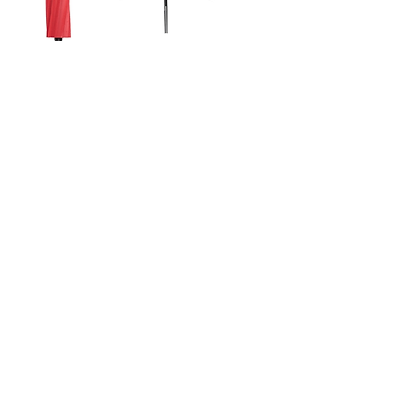
Roborock S7 - S7 Sonic Uyumlu
Orijinal 2'li Set Siyah
Tükendi
Daha Fazla Yükle
WhatsApp Destek Hattı
Önemli Bilgiler