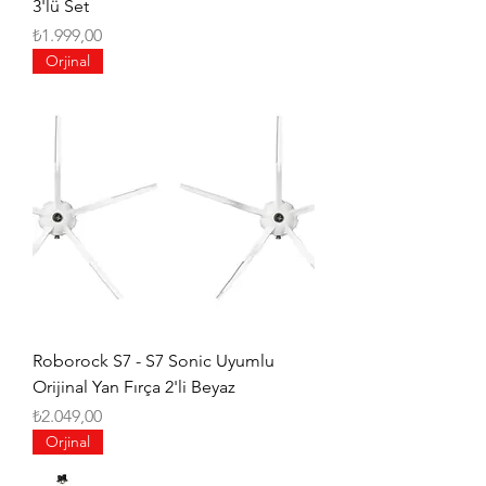
3'lü Set
Fiyat
₺1.999,00
Orjinal
Roborock S7 - S7 Sonic Uyumlu
Orijinal Yan Fırça 2'li Beyaz
Fiyat
₺2.049,00
Orjinal