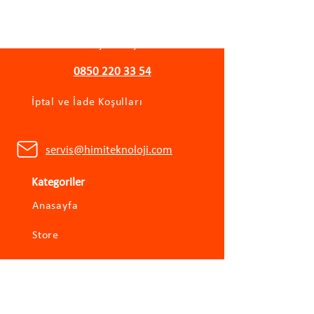
Gizlilik Politikası
Mesafeli Satış Sözleşmesi
0850 220 33 54
İptal ve İade Koşulları
servis@himiteknoloji.com
Kategoriler
Anasayfa
Store
Biz Kimiz
İletişim