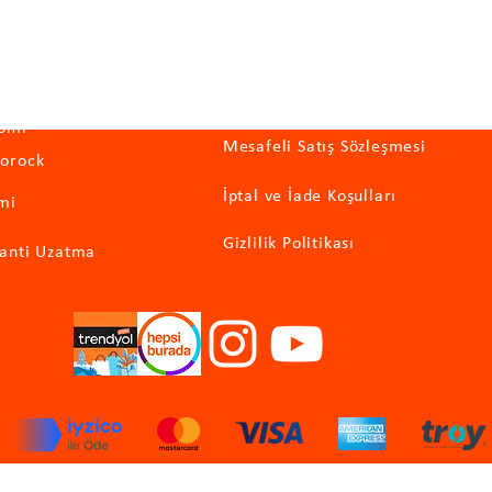
egoriler
Önemli Bilgiler
omi
Mesafeli Satış Sözleşmesi
orock
İptal ve İade Koşulları
mi
Gizlilik Politikası
anti Uzatma