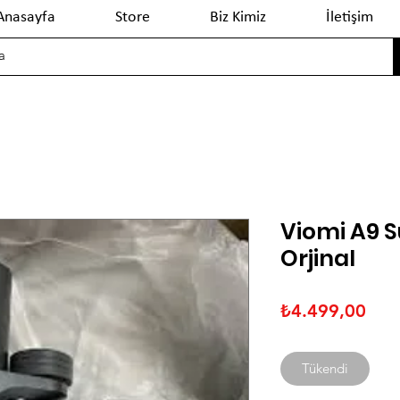
Anasayfa
Store
Biz Kimiz
İletişim
Viomi A9 S
Orjinal
Fiya
₺4.499,00
Tükendi