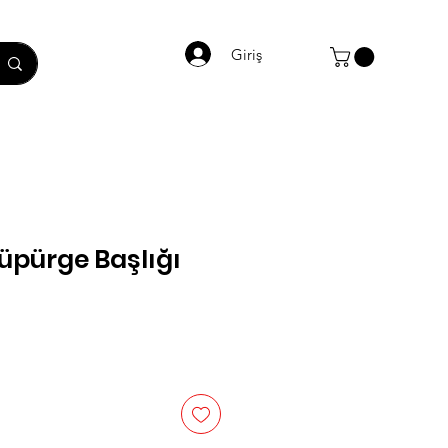
Giriş
üpürge Başlığı
t