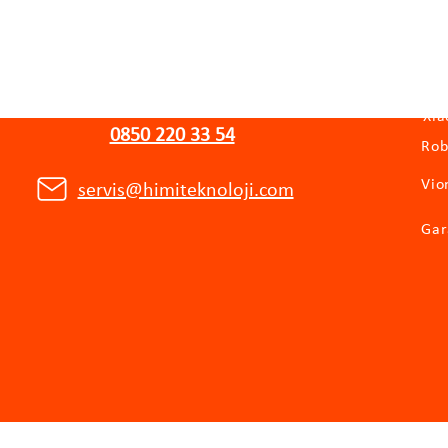
WhatsApp Destek Hattı
Kat
Xia
0850 220 33 54
Rob
Vio
servis@himiteknoloji.com
Gar