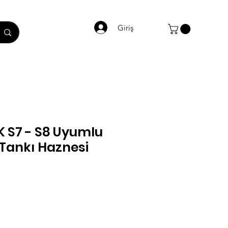
Giriş
S7 - S8 Uyumlu
u Tankı Haznesi
t