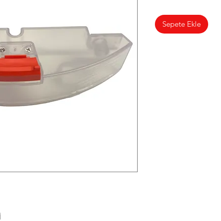
Sepete Ekle
İ