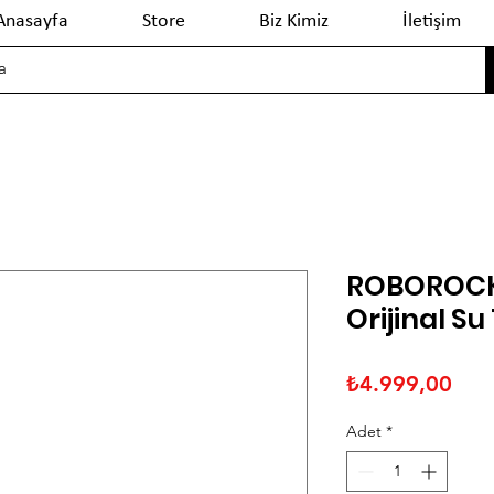
Anasayfa
Store
Biz Kimiz
İletişim
ROBOROCK 
Orijinal S
Fiya
₺4.999,00
Adet
*