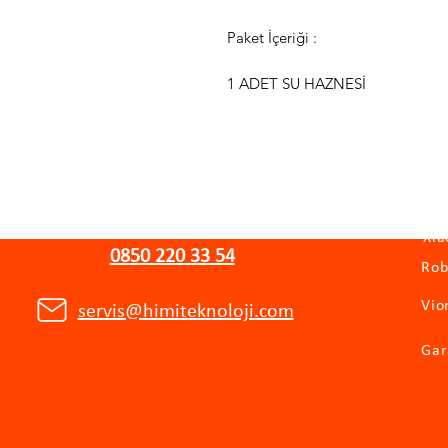
Paket İçeriği :
1 ADET SU HAZNESİ
WhatsApp Destek Hattı
Kat
Xia
0850 220 33 54
Rob
Vio
servis@himiteknoloji.com
Gar