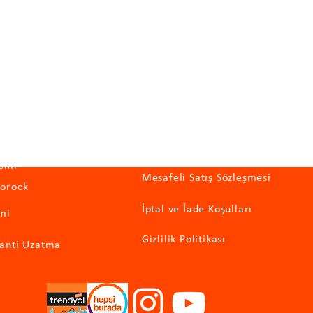
egoriler
Önemli Bilgiler
omi
Mesafeli Satış Sözleşmesi
orock
İptal ve İade Koşulları
mi
Gizlilik Politikası
anti Uzatma