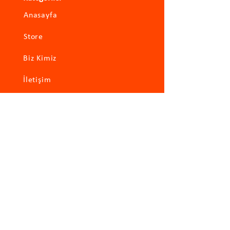
Anasayfa
Store
Biz Kimiz
İletişim
Hızlı Erişim
Xiaomi
Roborock
Viomi
Garanti Uzatma