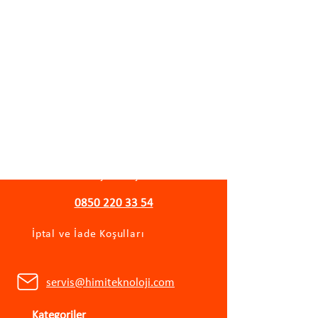
WhatsApp Destek Hattı
Önemli Bilgiler
Gizlilik Politikası
Mesafeli Satış Sözleşmesi
0850 220 33 54
İptal ve İade Koşulları
servis@himiteknoloji.com
Kategoriler