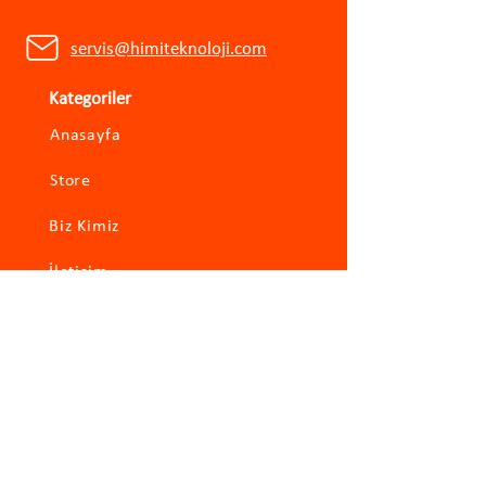
servis@himiteknoloji.com
Kategoriler
Anasayfa
Store
Biz Kimiz
İletişim
Hızlı Erişim
Xiaomi
Roborock