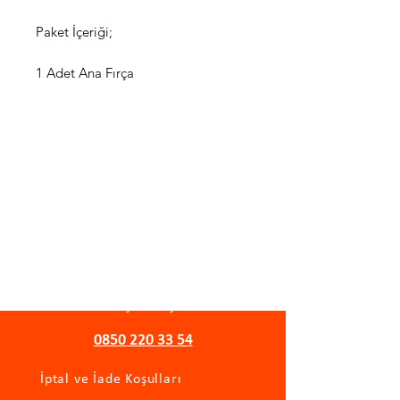
Paket İçeriği;
1 Adet Ana Fırça
WhatsApp Destek Hattı
Önemli Bilgiler
Gizlilik Politikası
Mesafeli Satış Sözleşmesi
0850 220 33 54
İptal ve İade Koşulları