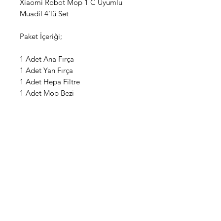
Xiaomi Robot Mop 1 C Uyumlu
Muadil 4'lü Set
Paket İçeriği;
1 Adet Ana Fırça
1 Adet Yan Fırça
1 Adet Hepa Filtre
1 Adet Mop Bezi
WhatsApp Destek Hattı
Önemli Bilgiler
Gizlilik Politikası