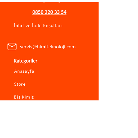
Mesafeli Satış Sözleşmesi
0850 220 33 54
İptal ve İade Koşulları
servis@himiteknoloji.com
Kategoriler
Anasayfa
Store
Biz Kimiz
İletişim