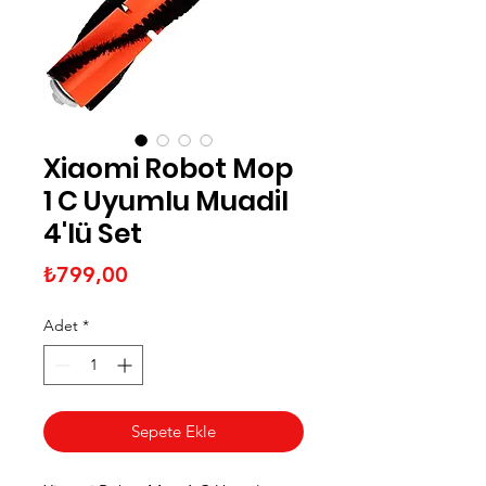
Xiaomi Robot Mop
1 C Uyumlu Muadil
4'lü Set
Fiyat
₺799,00
Adet
*
Sepete Ekle