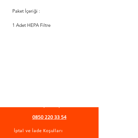
Paket İçeriği :
1 Adet HEPA Filtre
WhatsApp Destek Hattı
Önemli Bilgiler
Gizlilik Politikası
Mesafeli Satış Sözleşmesi
0850 220 33 54
İptal ve İade Koşulları