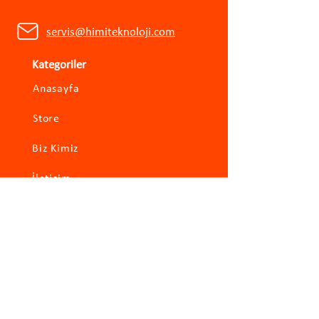
servis@himiteknoloji.com
Kategoriler
Anasayfa
Store
Biz Kimiz
İletişim
Hızlı Erişim
Xiaomi
Roborock