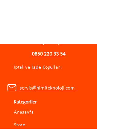
Önemli Bilgiler
Gizlilik Politikası
Mesafeli Satış Sözleşmesi
0850 220 33 54
İptal ve İade Koşulları
servis@himiteknoloji.com
Kategoriler
Anasayfa
Store