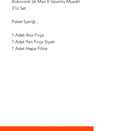
Roborock S6 Max V Uyumlu Muadil
3'lü Set
Paket İçeriği ;
1 Adet Ana Fırça
1 Adet Yan Fırça Siyah
1 Adet Hepa Filtre
WhatsApp Destek Hattı
Önemli Bilgiler
Gizlilik Politikası
Mesafeli Satış Sözleşmesi