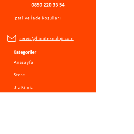
0850 220 33 54
İptal ve İade Koşulları
servis@himiteknoloji.com
Kategoriler
Anasayfa
Store
Biz Kimiz
İletişim
Hızlı Erişim