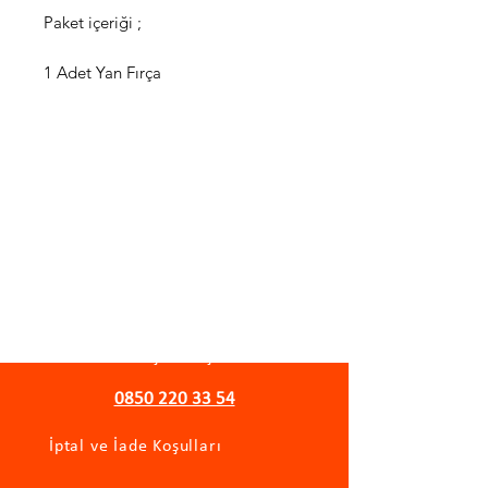
Paket içeriği ;
1 Adet Yan Fırça
WhatsApp Destek Hattı
Önemli Bilgiler
Gizlilik Politikası
Mesafeli Satış Sözleşmesi
0850 220 33 54
İptal ve İade Koşulları