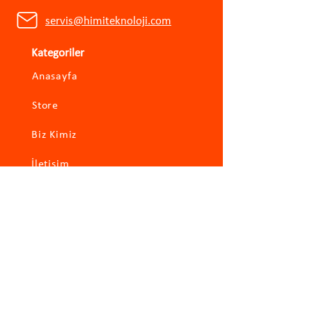
servis@himiteknoloji.com
Kategoriler
Anasayfa
Store
Biz Kimiz
İletişim
Hızlı Erişim
Xiaomi
Roborock
Viomi